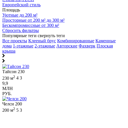
Европейский стиль
Площадь
Уютные до 200 м²
Просторные от 200 м² до 300 м²
Бескомпромиссные от 300 м²
Сбросить фильтры
Популярные теги
свернуть теги
Все проекты
Клееный брус
Комбинированные
Каменные
дома
1-этажные
2-этажные
Авторские
Фахверк
Плоская
крыша
Тайсон 230
2
230 м
4
3
9,9
МЛН
РУБ.
Челси 200
2
200 м
5
3