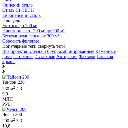
Финский стиль
Стиль HI-TECH
Европейский стиль
Площадь
Уютные до 200 м²
Просторные от 200 м² до 300 м²
Бескомпромиссные от 300 м²
Сбросить фильтры
Популярные теги
свернуть теги
Все проекты
Клееный брус
Комбинированные
Каменные
дома
1-этажные
2-этажные
Авторские
Фахверк
Плоская
крыша
Тайсон 230
2
230 м
4
3
9,9
МЛН
РУБ.
Челси 200
2
200 м
5
3
10,8