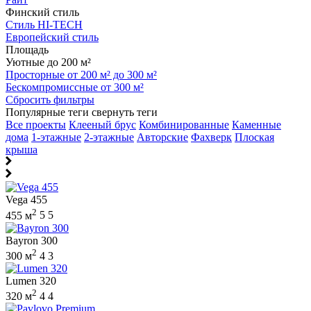
Финский стиль
Стиль HI-TECH
Европейский стиль
Площадь
Уютные до 200 м²
Просторные от 200 м² до 300 м²
Бескомпромиссные от 300 м²
Сбросить фильтры
Популярные теги
свернуть теги
Все проекты
Клееный брус
Комбинированные
Каменные
дома
1-этажные
2-этажные
Авторские
Фахверк
Плоская
крыша
Vega 455
2
455 м
5
5
Bayron 300
2
300 м
4
3
Lumen 320
2
320 м
4
4