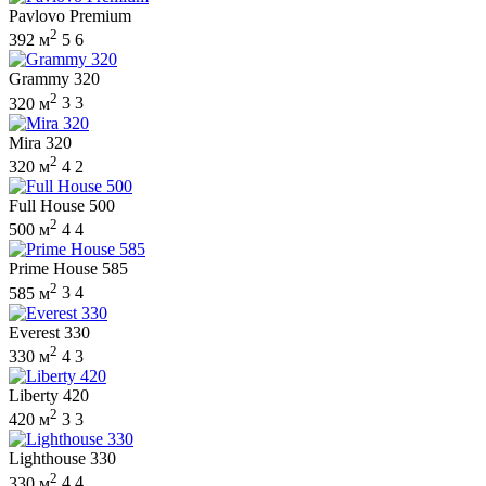
Pavlovo Premium
2
392 м
5
6
Grammy 320
2
320 м
3
3
Mira 320
2
320 м
4
2
Full House 500
2
500 м
4
4
Prime House 585
2
585 м
3
4
Everest 330
2
330 м
4
3
Liberty 420
2
420 м
3
3
Lighthouse 330
2
330 м
4
4