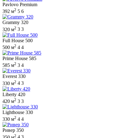
Pavlovo Premium
2
392 м
5
6
Grammy 320
2
320 м
3
3
Full House 500
2
500 м
4
4
Prime House 585
2
585 м
3
4
Everest 330
2
330 м
4
3
Liberty 420
2
420 м
3
3
Lighthouse 330
2
330 м
4
4
Ривер 350
2
350 м
4
3