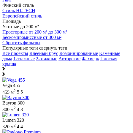
Финский стиль
Стиль HI-TECH
Европейский стиль
Площадь
Уютные до 200 м²
Просторные от 200 м² до 300 м²
Бескомпромиссные от 300 м²
Сбросить фильтры
Популярные теги
свернуть теги
Все проекты
Клееный брус
Комбинированные
Каменные
дома
1-этажные
2-этажные
Авторские
Фахверк
Плоская
крыша
Vega 455
2
455 м
5
5
Bayron 300
2
300 м
4
3
Lumen 320
2
320 м
4
4