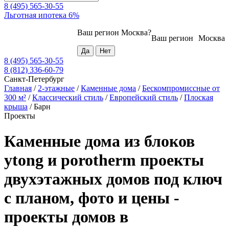
8 (495) 565-30-55
Льготная ипотека 6%
Ваш регион
Москва
?
Ваш регион
Москва
8 (495) 565-30-55
8 (812) 336-60-79
Санкт-Петербург
Главная
/
2-этажные
/
Каменные дома
/
Бескомпромиссные от
300 м²
/
Классический стиль
/
Европейский стиль
/
Плоская
крыша
/
Барн
Проекты
Каменные дома из блоков
ytong и porotherm проекты
двухэтажных домов под ключ
с планом, фото и цены -
проекты домов в