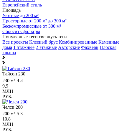
Европейский стиль
Площадь
Уютные до 200 м²
Просторные от 200 м² до 300 м²
Бескомпромиссные от 300 м²
Сбросить фильтры
Популярные теги
свернуть теги
Все проекты
Клееный брус
Комбинированные
Каменные
дома
1-этажные
2-этажные
Авторские
Фахверк
Плоская
крыша
Тайсон 230
2
230 м
4
3
9,9
МЛН
РУБ.
Челси 200
2
200 м
5
3
10,8
МЛН
РУБ.