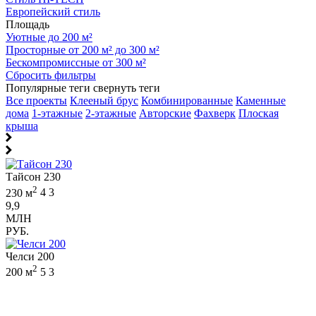
Европейский стиль
Площадь
Уютные до 200 м²
Просторные от 200 м² до 300 м²
Бескомпромиссные от 300 м²
Сбросить фильтры
Популярные теги
свернуть теги
Все проекты
Клееный брус
Комбинированные
Каменные
дома
1-этажные
2-этажные
Авторские
Фахверк
Плоская
крыша
Тайсон 230
2
230 м
4
3
9,9
МЛН
РУБ.
Челси 200
2
200 м
5
3