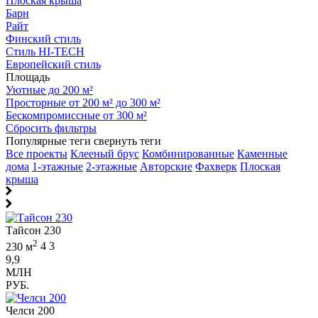
Плоская крыша
Барн
Райт
Финский стиль
Стиль HI-TECH
Европейский стиль
Площадь
Уютные до 200 м²
Просторные от 200 м² до 300 м²
Бескомпромиссные от 300 м²
Сбросить фильтры
Популярные теги
свернуть теги
Все проекты
Клееный брус
Комбинированные
Каменные
дома
1-этажные
2-этажные
Авторские
Фахверк
Плоская
крыша
Тайсон 230
2
230 м
4
3
9,9
МЛН
РУБ.
Челси 200