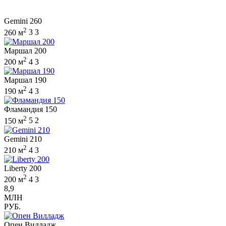
Gemini 260
2
260 м
3
3
Маршал 200
2
200 м
4
3
Маршал 190
2
190 м
4
3
Фламандия 150
2
150 м
5
2
Gemini 210
2
210 м
4
3
Liberty 200
2
200 м
4
3
8,9
МЛН
РУБ.
Опен Вилладж