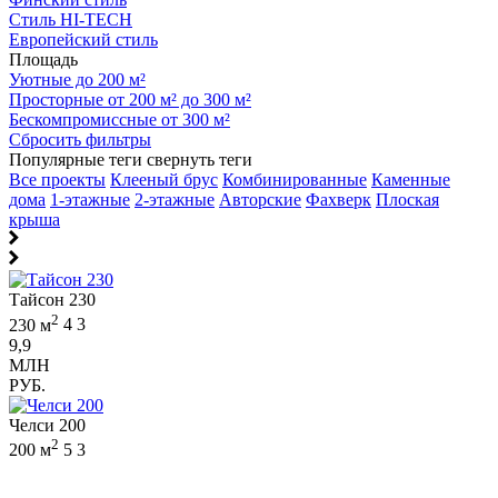
Стиль HI-TECH
Европейский стиль
Площадь
Уютные до 200 м²
Просторные от 200 м² до 300 м²
Бескомпромиссные от 300 м²
Сбросить фильтры
Популярные теги
свернуть теги
Все проекты
Клееный брус
Комбинированные
Каменные
дома
1-этажные
2-этажные
Авторские
Фахверк
Плоская
крыша
Тайсон 230
2
230 м
4
3
9,9
МЛН
РУБ.
Челси 200
2
200 м
5
3