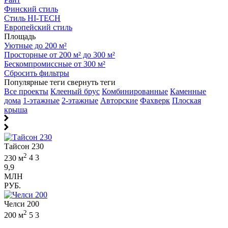
Финский стиль
Стиль HI-TECH
Европейский стиль
Площадь
Уютные до 200 м²
Просторные от 200 м² до 300 м²
Бескомпромиссные от 300 м²
Сбросить фильтры
Популярные теги
свернуть теги
Все проекты
Клееный брус
Комбинированные
Каменные
дома
1-этажные
2-этажные
Авторские
Фахверк
Плоская
крыша
Тайсон 230
2
230 м
4
3
9,9
МЛН
РУБ.
Челси 200
2
200 м
5
3