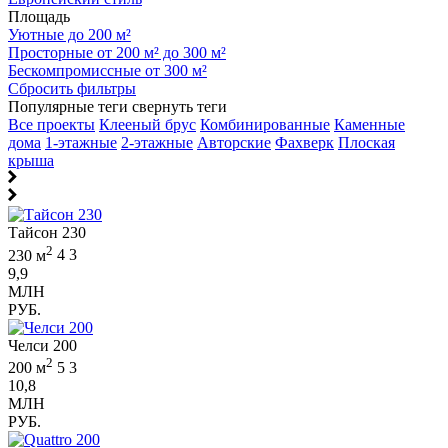
Площадь
Уютные до 200 м²
Просторные от 200 м² до 300 м²
Бескомпромиссные от 300 м²
Сбросить фильтры
Популярные теги
свернуть теги
Все проекты
Клееный брус
Комбинированные
Каменные
дома
1-этажные
2-этажные
Авторские
Фахверк
Плоская
крыша
Тайсон 230
2
230 м
4
3
9,9
МЛН
РУБ.
Челси 200
2
200 м
5
3
10,8
МЛН
РУБ.