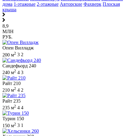
дома
1-этажные
2-этажные
Авторские
Фахверк
Плоская
крыша
8,9
МЛН
РУБ.
Опен Вилладж
2
200 м
3
2
Сандефьорд 240
2
240 м
4
3
Райт 210
2
210 м
4
2
Райт 235
2
235 м
4
4
Турин 150
2
150 м
3
1