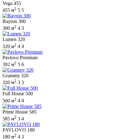
Vega 455
2
455 м
5
5
Bayron 300
2
300 м
4
3
Lumen 320
2
320 м
4
4
Pavlovo Premium
2
392 м
5
6
Grammy 320
2
320 м
3
3
Full House 500
2
500 м
4
4
Prime House 585
2
585 м
3
4
PAVLOVO 180
2
180 м
4
3