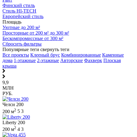
Финский стиль
Стиль HI-TECH
Европейский стиль
Площадь
Уютные до 200 м²
Просторные от 200 м² до 300 м²
Бескомпромиссные от 300 м²
Сбросить фильтры
Популярные теги
свернуть теги
Все проекты
Клееный брус
Комбинированные
Каменные
дома
1-этажные
2-этажные
Авторские
Фахверк
Плоская
крыша
9,9
МЛН
РУБ.
Челси 200
2
200 м
5
3
Liberty 200
2
200 м
4
3