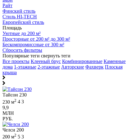
Райт
Финский стиль
Стиль HI-TECH
Европейский стиль
Площадь
Уютные до 200 м²
Просторные от 200 м² до 300 м²
Бескомпромиссные от 300 м²
Сбросить фильтры
Популярные теги
свернуть теги
Все проекты
Клееный брус
Комбинированные
Каменные
дома
1-этажные
2-этажные
Авторские
Фахверк
Плоская
крыша
Тайсон 230
2
230 м
4
3
9,9
МЛН
РУБ.
Челси 200
2
200 м
5
3