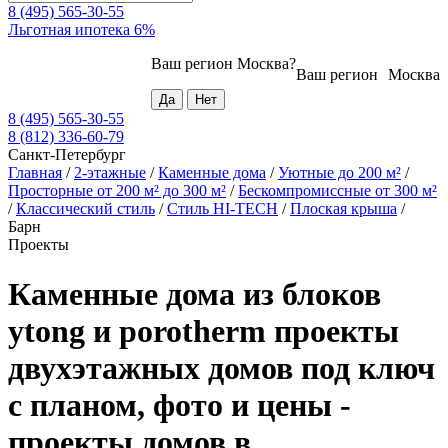
8 (495) 565-30-55
Льготная ипотека 6%
Ваш регион
Москва
?
Ваш регион
Москва
8 (495) 565-30-55
8 (812) 336-60-79
Санкт-Петербург
Главная
/
2-этажные
/
Каменные дома
/
Уютные до 200 м²
/
Просторные от 200 м² до 300 м²
/
Бескомпромиссные от 300 м²
/
Классический стиль
/
Стиль HI-TECH
/
Плоская крыша
/
Барн
Проекты
Каменные дома из блоков
ytong и porotherm проекты
двухэтажных домов под ключ
с планом, фото и цены -
проекты домов в