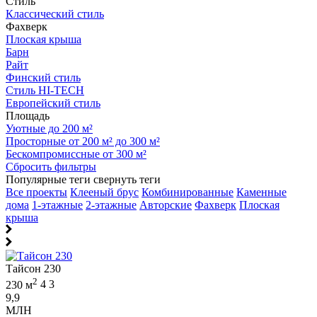
Стиль
Классический стиль
Фахверк
Плоская крыша
Барн
Райт
Финский стиль
Стиль HI-TECH
Европейский стиль
Площадь
Уютные до 200 м²
Просторные от 200 м² до 300 м²
Бескомпромиссные от 300 м²
Сбросить фильтры
Популярные теги
свернуть теги
Все проекты
Клееный брус
Комбинированные
Каменные
дома
1-этажные
2-этажные
Авторские
Фахверк
Плоская
крыша
Тайсон 230
2
230 м
4
3
9,9
МЛН