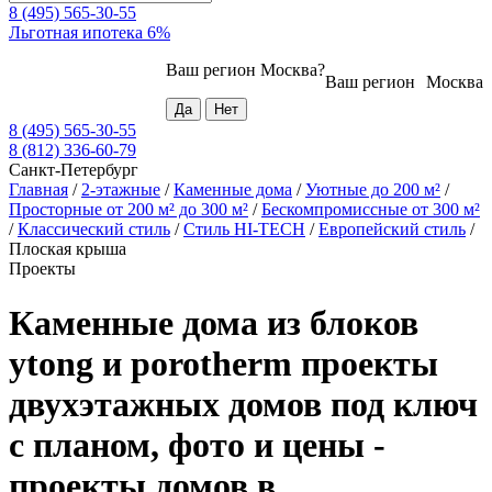
8 (495) 565-30-55
Льготная ипотека 6%
Ваш регион
Москва
?
Ваш регион
Москва
8 (495) 565-30-55
8 (812) 336-60-79
Санкт-Петербург
Главная
/
2-этажные
/
Каменные дома
/
Уютные до 200 м²
/
Просторные от 200 м² до 300 м²
/
Бескомпромиссные от 300 м²
/
Классический стиль
/
Стиль HI-TECH
/
Европейский стиль
/
Плоская крыша
Проекты
Каменные дома из блоков
ytong и porotherm проекты
двухэтажных домов под ключ
с планом, фото и цены -
проекты домов в