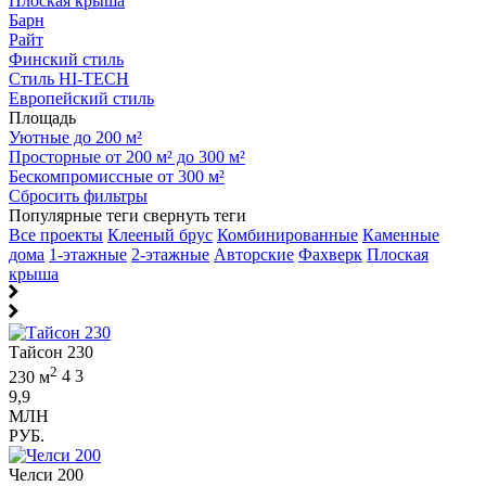
Плоская крыша
Барн
Райт
Финский стиль
Стиль HI-TECH
Европейский стиль
Площадь
Уютные до 200 м²
Просторные от 200 м² до 300 м²
Бескомпромиссные от 300 м²
Сбросить фильтры
Популярные теги
свернуть теги
Все проекты
Клееный брус
Комбинированные
Каменные
дома
1-этажные
2-этажные
Авторские
Фахверк
Плоская
крыша
Тайсон 230
2
230 м
4
3
9,9
МЛН
РУБ.
Челси 200