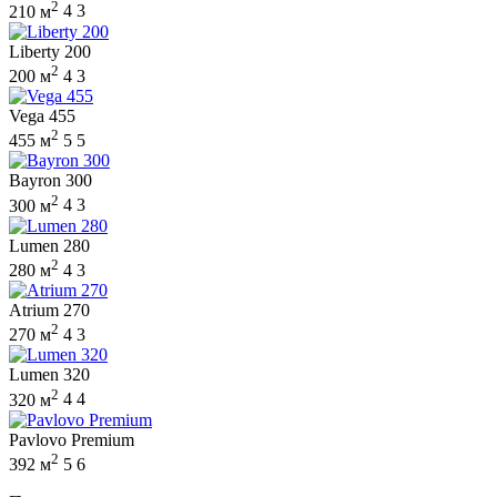
2
210 м
4
3
Liberty 200
2
200 м
4
3
Vega 455
2
455 м
5
5
Bayron 300
2
300 м
4
3
Lumen 280
2
280 м
4
3
Atrium 270
2
270 м
4
3
Lumen 320
2
320 м
4
4
Pavlovo Premium
2
392 м
5
6