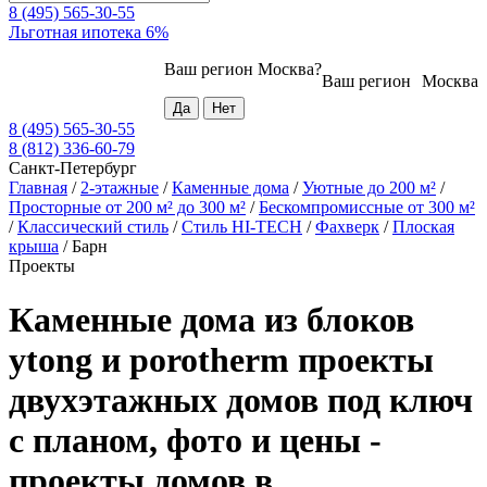
8 (495) 565-30-55
Льготная ипотека 6%
Ваш регион
Москва
?
Ваш регион
Москва
8 (495) 565-30-55
8 (812) 336-60-79
Санкт-Петербург
Главная
/
2-этажные
/
Каменные дома
/
Уютные до 200 м²
/
Просторные от 200 м² до 300 м²
/
Бескомпромиссные от 300 м²
/
Классический стиль
/
Стиль HI-TECH
/
Фахверк
/
Плоская
крыша
/
Барн
Проекты
Каменные дома из блоков
ytong и porotherm проекты
двухэтажных домов под ключ
с планом, фото и цены -
проекты домов в