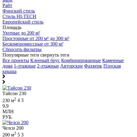
Райт
Финский стиль
Стиль HI-TECH
Европейский стиль
Площадь
Уютные до 200 м²
Просторные от 200 м² до 300 м²
Бескомпромиссные от 300 м²
Сбросить фильтры
Популярные теги
свернуть теги
Все проекты
Клееный брус
Комбинированные
Каменные
дома
1-этажные
2-этажные
Авторские
Фахверк
Плоская
крыша
Тайсон 230
2
230 м
4
3
9,9
МЛН
РУБ.
Челси 200
2
200 м
5
3