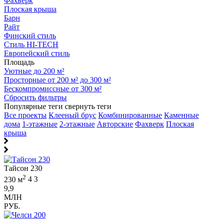
Фахверк
Плоская крыша
Барн
Райт
Финский стиль
Стиль HI-TECH
Европейский стиль
Площадь
Уютные до 200 м²
Просторные от 200 м² до 300 м²
Бескомпромиссные от 300 м²
Сбросить фильтры
Популярные теги
свернуть теги
Все проекты
Клееный брус
Комбинированные
Каменные
дома
1-этажные
2-этажные
Авторские
Фахверк
Плоская
крыша
Тайсон 230
2
230 м
4
3
9,9
МЛН
РУБ.