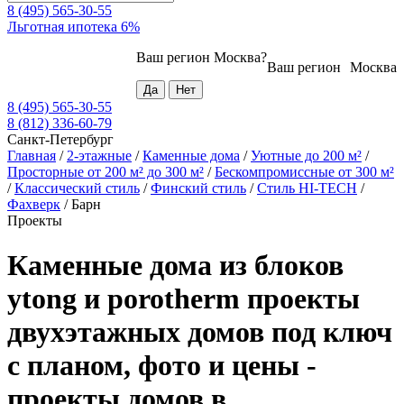
8 (495) 565-30-55
Льготная ипотека 6%
Ваш регион
Москва
?
Ваш регион
Москва
8 (495) 565-30-55
8 (812) 336-60-79
Санкт-Петербург
Главная
/
2-этажные
/
Каменные дома
/
Уютные до 200 м²
/
Просторные от 200 м² до 300 м²
/
Бескомпромиссные от 300 м²
/
Классический стиль
/
Финский стиль
/
Стиль HI-TECH
/
Фахверк
/
Барн
Проекты
Каменные дома из блоков
ytong и porotherm проекты
двухэтажных домов под ключ
с планом, фото и цены -
проекты домов в