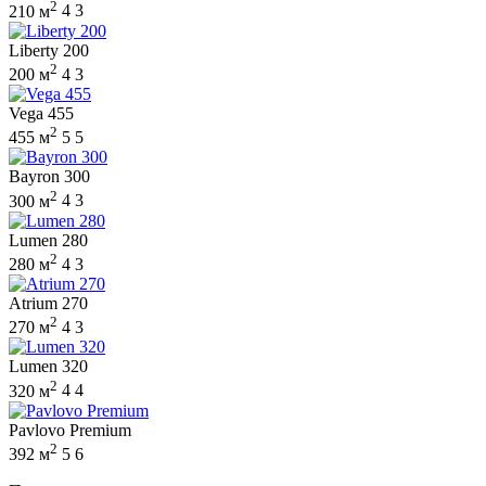
2
210 м
4
3
Liberty 200
2
200 м
4
3
Vega 455
2
455 м
5
5
Bayron 300
2
300 м
4
3
Lumen 280
2
280 м
4
3
Atrium 270
2
270 м
4
3
Lumen 320
2
320 м
4
4
Pavlovo Premium
2
392 м
5
6