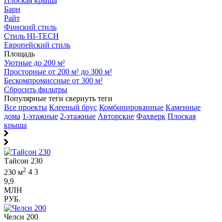
Плоская крыша
Барн
Райт
Финский стиль
Стиль HI-TECH
Европейский стиль
Площадь
Уютные до 200 м²
Просторные от 200 м² до 300 м²
Бескомпромиссные от 300 м²
Сбросить фильтры
Популярные теги
свернуть теги
Все проекты
Клееный брус
Комбинированные
Каменные
дома
1-этажные
2-этажные
Авторские
Фахверк
Плоская
крыша
Тайсон 230
2
230 м
4
3
9,9
МЛН
РУБ.
Челси 200