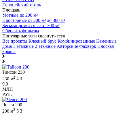
Европейский стиль
Площадь
Уютные до 200 м²
Просторные от 200 м² до 300 м²
Бескомпромиссные от 300 м²
Сбросить фильтры
Популярные теги
свернуть теги
Все проекты
Клееный брус
Комбинированные
Каменные
дома
1-этажные
2-этажные
Авторские
Фахверк
Плоская
крыша
Тайсон 230
2
230 м
4
3
9,9
МЛН
РУБ.
Челси 200
2
200 м
5
3