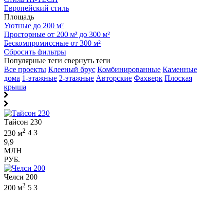
Европейский стиль
Площадь
Уютные до 200 м²
Просторные от 200 м² до 300 м²
Бескомпромиссные от 300 м²
Сбросить фильтры
Популярные теги
свернуть теги
Все проекты
Клееный брус
Комбинированные
Каменные
дома
1-этажные
2-этажные
Авторские
Фахверк
Плоская
крыша
Тайсон 230
2
230 м
4
3
9,9
МЛН
РУБ.
Челси 200
2
200 м
5
3