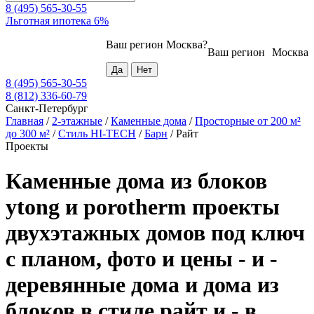
8 (495) 565-30-55
Льготная ипотека 6%
Ваш регион
Москва
?
Ваш регион
Москва
8 (495) 565-30-55
8 (812) 336-60-79
Санкт-Петербург
Главная
/
2-этажные
/
Каменные дома
/
Просторные от 200 м²
до 300 м²
/
Стиль HI-TECH
/
Барн
/
Райт
Проекты
Каменные дома из блоков
ytong и porotherm проекты
двухэтажных домов под ключ
с планом, фото и цены - и -
деревянные дома и дома из
блоков в стиле райт и - в