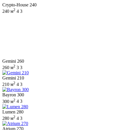
Crypto-House 240
2
240 м
4
3
Gemini 260
2
260 м
3
3
Gemini 210
2
210 м
4
3
Bayron 300
2
300 м
4
3
Lumen 280
2
280 м
4
3
Atrium 270