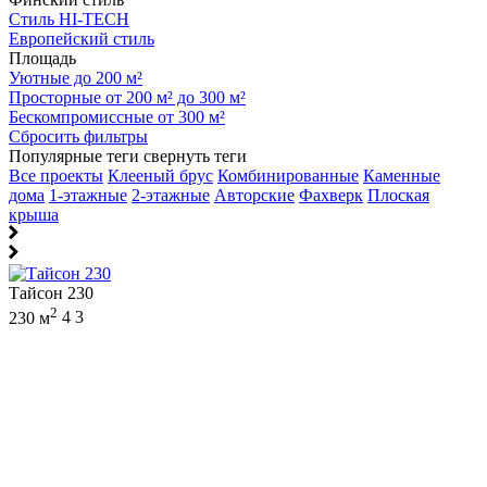
Стиль HI-TECH
Европейский стиль
Площадь
Уютные до 200 м²
Просторные от 200 м² до 300 м²
Бескомпромиссные от 300 м²
Сбросить фильтры
Популярные теги
свернуть теги
Все проекты
Клееный брус
Комбинированные
Каменные
дома
1-этажные
2-этажные
Авторские
Фахверк
Плоская
крыша
Тайсон 230
2
230 м
4
3