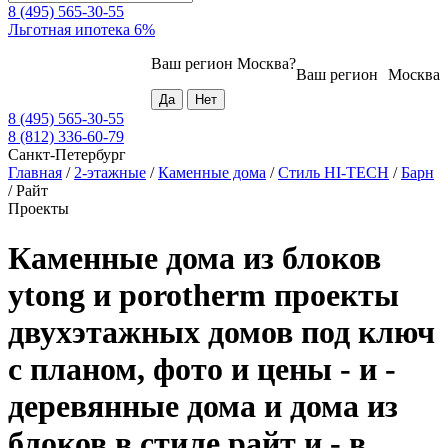
8 (495) 565-30-55
Льготная ипотека 6%
Ваш регион
Москва
?
Ваш регион
Москва
8 (495) 565-30-55
8 (812) 336-60-79
Санкт-Петербург
Главная
/
2-этажные
/
Каменные дома
/
Стиль HI-TECH
/
Барн
/
Райт
Проекты
Каменные дома из блоков
ytong и porotherm проекты
двухэтажных домов под ключ
с планом, фото и цены - и -
деревянные дома и дома из
блоков в стиле райт и - в