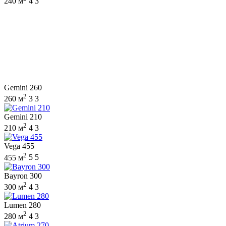
240 м
4
3
Gemini 260
2
260 м
3
3
Gemini 210
2
210 м
4
3
Vega 455
2
455 м
5
5
Bayron 300
2
300 м
4
3
Lumen 280
2
280 м
4
3