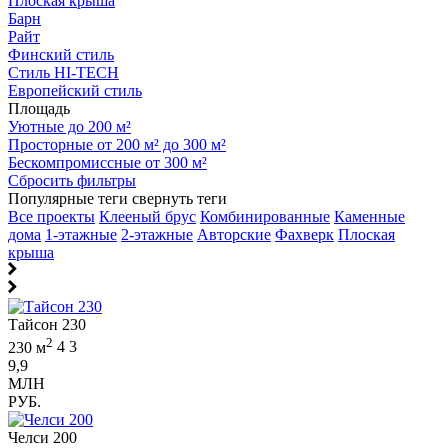
Плоская крыша
Барн
Райт
Финский стиль
Стиль HI-TECH
Европейский стиль
Площадь
Уютные до 200 м²
Просторные от 200 м² до 300 м²
Бескомпромиссные от 300 м²
Сбросить фильтры
Популярные теги
свернуть теги
Все проекты
Клееный брус
Комбинированные
Каменные
дома
1-этажные
2-этажные
Авторские
Фахверк
Плоская
крыша
Тайсон 230
2
230 м
4
3
9,9
МЛН
РУБ.
Челси 200