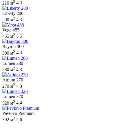
2
210 м
4
3
Liberty 200
2
200 м
4
3
Vega 455
2
455 м
5
5
Bayron 300
2
300 м
4
3
Lumen 280
2
280 м
4
3
Atrium 270
2
270 м
4
3
Lumen 320
2
320 м
4
4
Pavlovo Premium
2
392 м
5
6