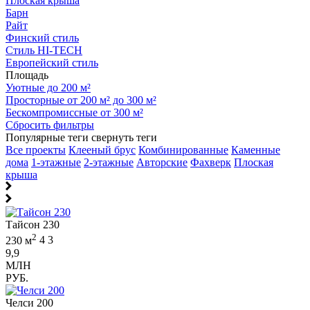
Плоская крыша
Барн
Райт
Финский стиль
Стиль HI-TECH
Европейский стиль
Площадь
Уютные до 200 м²
Просторные от 200 м² до 300 м²
Бескомпромиссные от 300 м²
Сбросить фильтры
Популярные теги
свернуть теги
Все проекты
Клееный брус
Комбинированные
Каменные
дома
1-этажные
2-этажные
Авторские
Фахверк
Плоская
крыша
Тайсон 230
2
230 м
4
3
9,9
МЛН
РУБ.
Челси 200