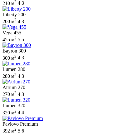
2
210 м
4
3
Liberty 200
2
200 м
4
3
Vega 455
2
455 м
5
5
Bayron 300
2
300 м
4
3
Lumen 280
2
280 м
4
3
Atrium 270
2
270 м
4
3
Lumen 320
2
320 м
4
4
Pavlovo Premium
2
392 м
5
6