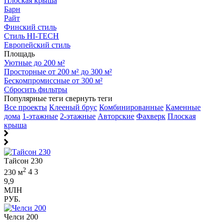
Плоская крыша
Барн
Райт
Финский стиль
Стиль HI-TECH
Европейский стиль
Площадь
Уютные до 200 м²
Просторные от 200 м² до 300 м²
Бескомпромиссные от 300 м²
Сбросить фильтры
Популярные теги
свернуть теги
Все проекты
Клееный брус
Комбинированные
Каменные
дома
1-этажные
2-этажные
Авторские
Фахверк
Плоская
крыша
Тайсон 230
2
230 м
4
3
9,9
МЛН
РУБ.
Челси 200