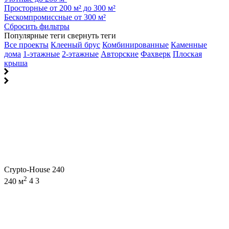
Просторные от 200 м² до 300 м²
Бескомпромиссные от 300 м²
Сбросить фильтры
Популярные теги
свернуть теги
Все проекты
Клееный брус
Комбинированные
Каменные
дома
1-этажные
2-этажные
Авторские
Фахверк
Плоская
крыша
Crypto-House 240
2
240 м
4
3