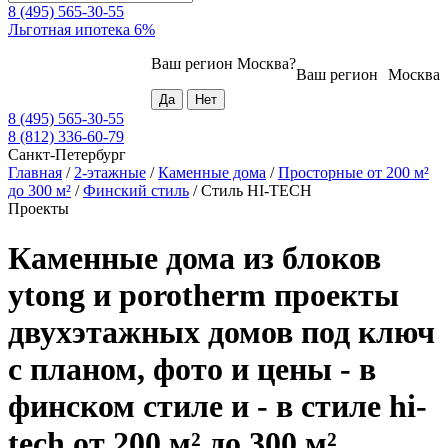
8 (495) 565-30-55
Льготная ипотека 6%
Ваш регион
Москва
?
Ваш регион
Москва
8 (495) 565-30-55
8 (812) 336-60-79
Санкт-Петербург
Главная
/
2-этажные
/
Каменные дома
/
Просторные от 200 м²
до 300 м²
/
Финский стиль
/
Стиль HI-TECH
Проекты
Каменные дома из блоков
ytong и porotherm проекты
двухэтажных домов под ключ
с планом, фото и цены - в
финском стиле и - в стиле hi-
tech от 200 м² до 300 м²