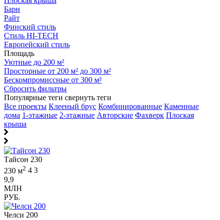
Плоская крыша
Барн
Райт
Финский стиль
Стиль HI-TECH
Европейский стиль
Площадь
Уютные до 200 м²
Просторные от 200 м² до 300 м²
Бескомпромиссные от 300 м²
Сбросить фильтры
Популярные теги
свернуть теги
Все проекты
Клееный брус
Комбинированные
Каменные
дома
1-этажные
2-этажные
Авторские
Фахверк
Плоская
крыша
Тайсон 230
2
230 м
4
3
9,9
МЛН
РУБ.
Челси 200