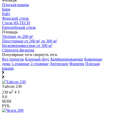
Фахверк
Плоская крыша
Барн
Райт
Финский стиль
Стиль HI-TECH
Европейский стиль
Площадь
Уютные до 200 м²
Просторные от 200 м² до 300 м²
Бескомпромиссные от 300 м²
Сбросить фильтры
Популярные теги
свернуть теги
Все проекты
Клееный брус
Комбинированные
Каменные
дома
1-этажные
2-этажные
Авторские
Фахверк
Плоская
крыша
Тайсон 230
2
230 м
4
3
9,9
МЛН
РУБ.