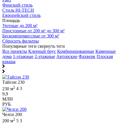
Финский стиль
Стиль HI-TECH
Европейский стиль
Площадь
Уютные до 200 м²
Просторные от 200 м² до 300 м²
Бескомпромиссные от 300 м²
Сбросить фильтры
Популярные теги
свернуть теги
Все проекты
Клееный брус
Комбинированные
Каменные
дома
1-этажные
2-этажные
Авторские
Фахверк
Плоская
крыша
Тайсон 230
2
230 м
4
3
9,9
МЛН
РУБ.
Челси 200
2
200 м
5
3