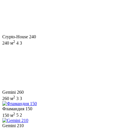
Crypto-House 240
2
240 м
4
3
Gemini 260
2
260 м
3
3
Фламандия 150
2
150 м
5
2
Gemini 210