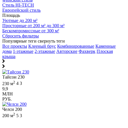
Стиль HI-TECH
Европейский стиль
Площадь
Уютные до 200 м²
Просторные от 200 м² до 300 м²
Бескомпромиссные от 300 м²
Сбросить фильтры
Популярные теги
свернуть теги
Все проекты
Клееный брус
Комбинированные
Каменные
дома
1-этажные
2-этажные
Авторские
Фахверк
Плоская
крыша
Тайсон 230
2
230 м
4
3
9,9
МЛН
РУБ.
Челси 200
2
200 м
5
3