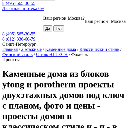
8 (495) 565-30-55
Льготная ипотека 6%
Ваш регион
Москва
?
Ваш регион
Москва
8 (495) 565-30-55
8 (812) 336-60-79
Санкт-Петербург
Главная
/
2-этажные
/
Каменные дома
/
Классический стиль
/
Финский стиль
/
Стиль HI-TECH
/
Фахверк
Проекты
Каменные дома из блоков
ytong и porotherm проекты
двухэтажных домов под ключ
с планом, фото и цены -
проекты домов в
классическом стиле и - и - в