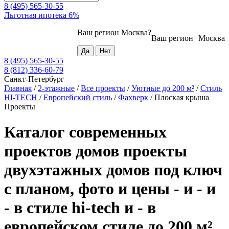
8 (495) 565-30-55
Льготная ипотека 6%
Ваш регион
Москва
?
Ваш регион
Москва
8 (495) 565-30-55
8 (812) 336-60-79
Санкт-Петербург
Главная
/
2-этажные
/
Все проекты
/
Уютные до 200 м²
/
Стиль
HI-TECH
/
Европейский стиль
/
Фахверк
/
Плоская крыша
Проекты
Каталог современных
проектов домов проекты
двухэтажных домов под ключ
с планом, фото и цены - и - и
- в стиле hi-tech и - в
европейском стиле до 200 м²