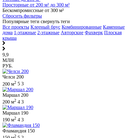
Просторные от 200 м² до 300 м²
Бескомпромиссные от 300 м²
Сбросить фильтры
Популярные теги
свернуть теги
Все проекты
Клееный брус
Комбинированные
Каменные
дома
1-этажные
2-этажные
Авторские
Фахверк
Плоская
крыша
9,9
МЛН
РУБ.
Челси 200
2
200 м
5
3
Маршал 200
2
200 м
4
3
Маршал 190
2
190 м
4
3
Фламандия 150
2
150 м
5
2