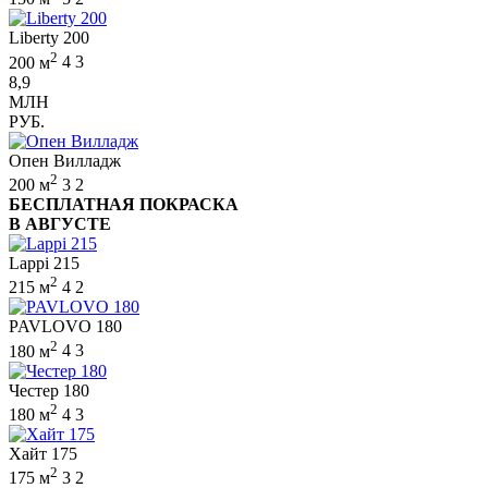
Liberty 200
2
200 м
4
3
8,9
МЛН
РУБ.
Опен Вилладж
2
200 м
3
2
БЕСПЛАТНАЯ ПОКРАСКА
В АВГУСТЕ
Lappi 215
2
215 м
4
2
PAVLOVO 180
2
180 м
4
3
Честер 180
2
180 м
4
3
Хайт 175
2
175 м
3
2