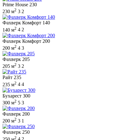
Prime House 230
2
230 м
3
2
Фахверк Комфорт 140
2
140 м
4
2
Фахверк Комфорт 200
2
200 м
4
3
Фахверк 205
2
205 м
3
2
Райт 235
2
235 м
4
4
Бухарест 300
2
300 м
5
3
Фахверк 200
2
200 м
3
1
Фахверк 250
2
250 м
4
2