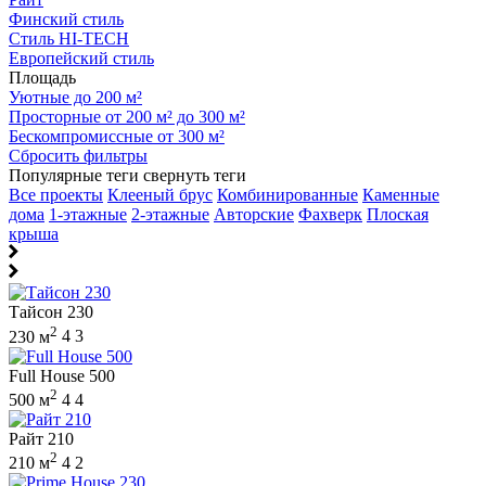
Финский стиль
Стиль HI-TECH
Европейский стиль
Площадь
Уютные до 200 м²
Просторные от 200 м² до 300 м²
Бескомпромиссные от 300 м²
Сбросить фильтры
Популярные теги
свернуть теги
Все проекты
Клееный брус
Комбинированные
Каменные
дома
1-этажные
2-этажные
Авторские
Фахверк
Плоская
крыша
Тайсон 230
2
230 м
4
3
Full House 500
2
500 м
4
4
Райт 210
2
210 м
4
2