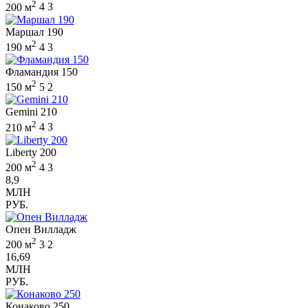
2
200 м
4
3
Маршал 190
2
190 м
4
3
Фламандия 150
2
150 м
5
2
Gemini 210
2
210 м
4
3
Liberty 200
2
200 м
4
3
8,9
МЛН
РУБ.
Опен Вилладж
2
200 м
3
2
16,69
МЛН
РУБ.
Конаково 250