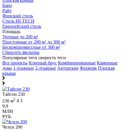
Плоская крыша
Барн
Райт
Финский стиль
Стиль HI-TECH
Европейский стиль
Площадь
Уютные до 200 м²
Просторные от 200 м² до 300 м²
Бескомпромиссные от 300 м²
Сбросить фильтры
Популярные теги
свернуть теги
Все проекты
Клееный брус
Комбинированные
Каменные
дома
1-этажные
2-этажные
Авторские
Фахверк
Плоская
крыша
Тайсон 230
2
230 м
4
3
9,9
МЛН
РУБ.
Челси 200