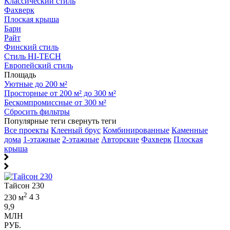
Классический стиль
Фахверк
Плоская крыша
Барн
Райт
Финский стиль
Стиль HI-TECH
Европейский стиль
Площадь
Уютные до 200 м²
Просторные от 200 м² до 300 м²
Бескомпромиссные от 300 м²
Сбросить фильтры
Популярные теги
свернуть теги
Все проекты
Клееный брус
Комбинированные
Каменные
дома
1-этажные
2-этажные
Авторские
Фахверк
Плоская
крыша
Тайсон 230
2
230 м
4
3
9,9
МЛН
РУБ.