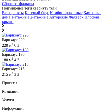
Сбросить фильтры
Популярные теги
свернуть теги
Все проекты
Клееный брус
Комбинированные
Каменные
дома
1-этажные
2-этажные
Авторские
Фахверк
Плоская
крыша
Барнхаус 220
2
220 м
6
2
Барнхаус 180
2
180 м
4
3
Барнхаус 215
2
215 м
3
3
Проекты
Компания
Услуги
Информация