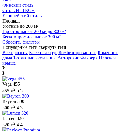
Финский стиль
Стиль HI-TECH
Европейский стиль
Площадь
Уютные до 200 м²
Просторные от 200 м² до 300 м²
Бескомпромиссные от 300 м²
Сбросить фильтры
Популярные теги
свернуть теги
Все проекты
Клееный брус
Комбинированные
Каменные
дома
1-этажные
2-этажные
Авторские
Фахверк
Плоская
крыша
Vega 455
2
455 м
5
5
Bayron 300
2
300 м
4
3
Lumen 320
2
320 м
4
4