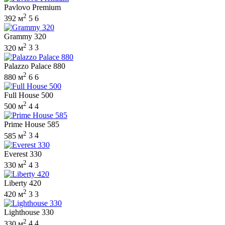
Pavlovo Premium
2
392 м
5
6
Grammy 320
2
320 м
3
3
Palazzo Palace 880
2
880 м
6
6
Full House 500
2
500 м
4
4
Prime House 585
2
585 м
3
4
Everest 330
2
330 м
4
3
Liberty 420
2
420 м
3
3
Lighthouse 330
2
330 м
4
4