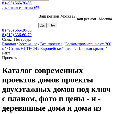
8 (495) 565-30-55
Льготная ипотека 6%
Ваш регион
Москва
?
Ваш регион
Москва
8 (495) 565-30-55
8 (812) 336-60-79
Санкт-Петербург
Главная
/
2-этажные
/
Все проекты
/
Бескомпромиссные от 300
м²
/
Стиль HI-TECH
/
Европейский стиль
/
Плоская крыша
/
Райт
Проекты
Каталог современных
проектов домов проекты
двухэтажных домов под ключ
с планом, фото и цены - и -
деревянные дома и дома из