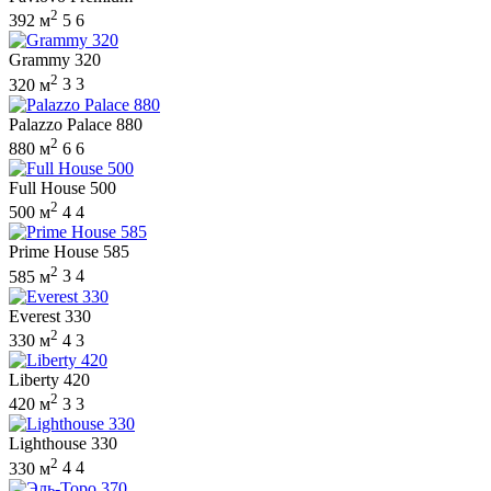
2
392 м
5
6
Grammy 320
2
320 м
3
3
Palazzo Palace 880
2
880 м
6
6
Full House 500
2
500 м
4
4
Prime House 585
2
585 м
3
4
Everest 330
2
330 м
4
3
Liberty 420
2
420 м
3
3
Lighthouse 330
2
330 м
4
4