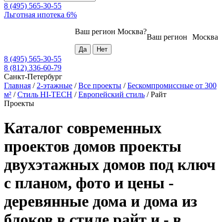
8 (495) 565-30-55
Льготная ипотека 6%
Ваш регион
Москва
?
Ваш регион
Москва
8 (495) 565-30-55
8 (812) 336-60-79
Санкт-Петербург
Главная
/
2-этажные
/
Все проекты
/
Бескомпромиссные от 300
м²
/
Стиль HI-TECH
/
Европейский стиль
/
Райт
Проекты
Каталог современных
проектов домов проекты
двухэтажных домов под ключ
с планом, фото и цены -
деревянные дома и дома из
блоков в стиле райт и - в