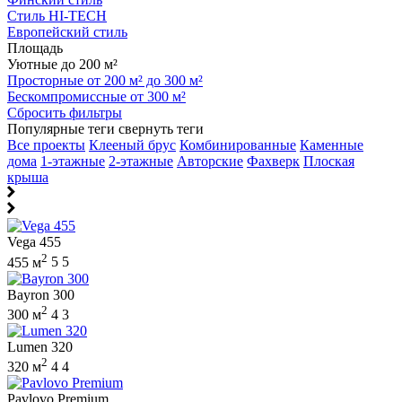
Стиль HI-TECH
Европейский стиль
Площадь
Уютные до 200 м²
Просторные от 200 м² до 300 м²
Бескомпромиссные от 300 м²
Сбросить фильтры
Популярные теги
свернуть теги
Все проекты
Клееный брус
Комбинированные
Каменные
дома
1-этажные
2-этажные
Авторские
Фахверк
Плоская
крыша
Vega 455
2
455 м
5
5
Bayron 300
2
300 м
4
3
Lumen 320
2
320 м
4
4
Pavlovo Premium