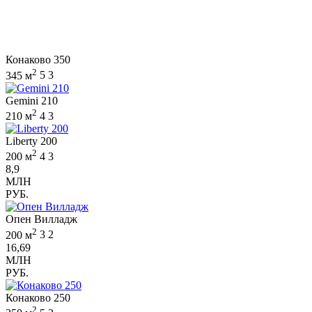
Конаково 350
2
345 м
5
3
Gemini 210
2
210 м
4
3
Liberty 200
2
200 м
4
3
8,9
МЛН
РУБ.
Опен Вилладж
2
200 м
3
2
16,69
МЛН
РУБ.
Конаково 250
2