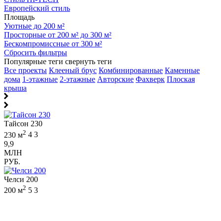
Европейский стиль
Площадь
Уютные до 200 м²
Просторные от 200 м² до 300 м²
Бескомпромиссные от 300 м²
Сбросить фильтры
Популярные теги
свернуть теги
Все проекты
Клееный брус
Комбинированные
Каменные
дома
1-этажные
2-этажные
Авторские
Фахверк
Плоская
крыша
Тайсон 230
2
230 м
4
3
9,9
МЛН
РУБ.
Челси 200
2
200 м
5
3