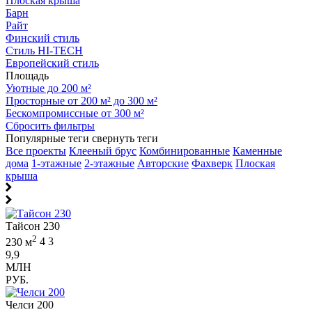
Плоская крыша
Барн
Райт
Финский стиль
Стиль HI-TECH
Европейский стиль
Площадь
Уютные до 200 м²
Просторные от 200 м² до 300 м²
Бескомпромиссные от 300 м²
Сбросить фильтры
Популярные теги
свернуть теги
Все проекты
Клееный брус
Комбинированные
Каменные
дома
1-этажные
2-этажные
Авторские
Фахверк
Плоская
крыша
Тайсон 230
2
230 м
4
3
9,9
МЛН
РУБ.
Челси 200