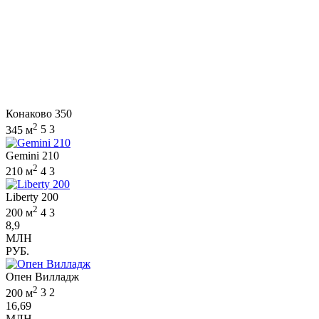
Конаково 350
2
345 м
5
3
Gemini 210
2
210 м
4
3
Liberty 200
2
200 м
4
3
8,9
МЛН
РУБ.
Опен Вилладж
2
200 м
3
2
16,69
МЛН