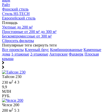
Барн
Райт
Финский стиль
Стиль HI-TECH
Европейский стиль
Площадь
Уютные до 200 м²
Просторные от 200 м² до 300 м²
Бескомпромиссные от 300 м²
Сбросить фильтры
Популярные теги
свернуть теги
Все проекты
Клееный брус
Комбинированные
Каменные
дома
1-этажные
2-этажные
Авторские
Фахверк
Плоская
крыша
Тайсон 230
2
230 м
4
3
9,9
МЛН
РУБ.
Челси 200
2
200 м
5
3