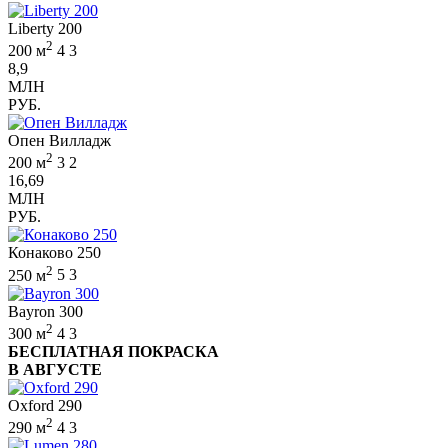
Liberty 200
2
200 м
4
3
8,9
МЛН
РУБ.
Опен Вилладж
2
200 м
3
2
16,69
МЛН
РУБ.
Конаково 250
2
250 м
5
3
Bayron 300
2
300 м
4
3
БЕСПЛАТНАЯ ПОКРАСКА
В АВГУСТЕ
Oxford 290
2
290 м
4
3