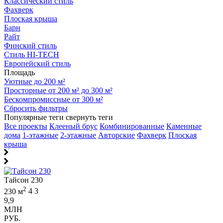
Классический стиль
Фахверк
Плоская крыша
Барн
Райт
Финский стиль
Стиль HI-TECH
Европейский стиль
Площадь
Уютные до 200 м²
Просторные от 200 м² до 300 м²
Бескомпромиссные от 300 м²
Сбросить фильтры
Популярные теги
свернуть теги
Все проекты
Клееный брус
Комбинированные
Каменные
дома
1-этажные
2-этажные
Авторские
Фахверк
Плоская
крыша
Тайсон 230
2
230 м
4
3
9,9
МЛН
РУБ.