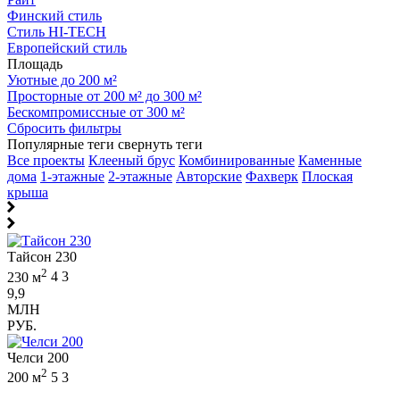
Финский стиль
Стиль HI-TECH
Европейский стиль
Площадь
Уютные до 200 м²
Просторные от 200 м² до 300 м²
Бескомпромиссные от 300 м²
Сбросить фильтры
Популярные теги
свернуть теги
Все проекты
Клееный брус
Комбинированные
Каменные
дома
1-этажные
2-этажные
Авторские
Фахверк
Плоская
крыша
Тайсон 230
2
230 м
4
3
9,9
МЛН
РУБ.
Челси 200
2
200 м
5
3