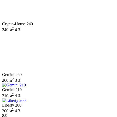
Crypto-House 240
2
240 м
4
3
Gemini 260
2
260 м
3
3
Gemini 210
2
210 м
4
3
Liberty 200
2
200 м
4
3
8,9