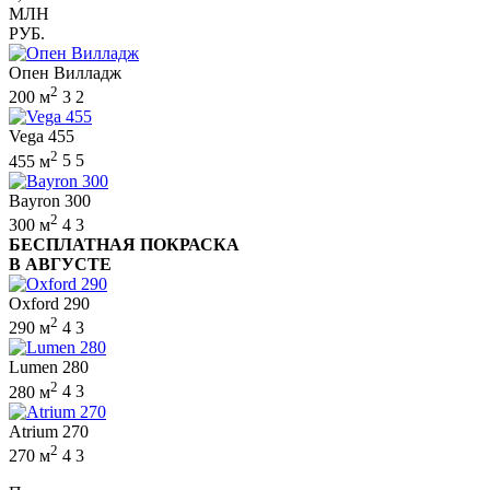
МЛН
РУБ.
Опен Вилладж
2
200 м
3
2
Vega 455
2
455 м
5
5
Bayron 300
2
300 м
4
3
БЕСПЛАТНАЯ ПОКРАСКА
В АВГУСТЕ
Oxford 290
2
290 м
4
3
Lumen 280
2
280 м
4
3
Atrium 270
2
270 м
4
3