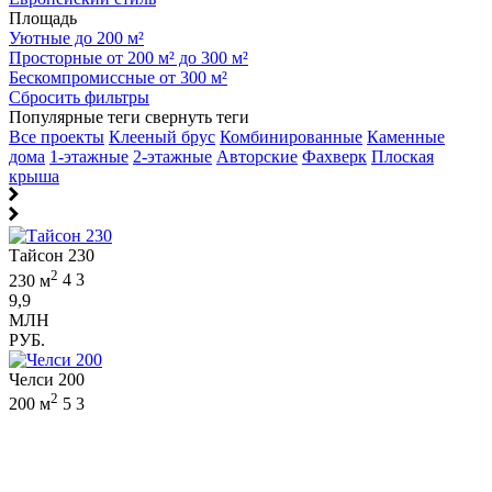
Площадь
Уютные до 200 м²
Просторные от 200 м² до 300 м²
Бескомпромиссные от 300 м²
Сбросить фильтры
Популярные теги
свернуть теги
Все проекты
Клееный брус
Комбинированные
Каменные
дома
1-этажные
2-этажные
Авторские
Фахверк
Плоская
крыша
Тайсон 230
2
230 м
4
3
9,9
МЛН
РУБ.
Челси 200
2
200 м
5
3