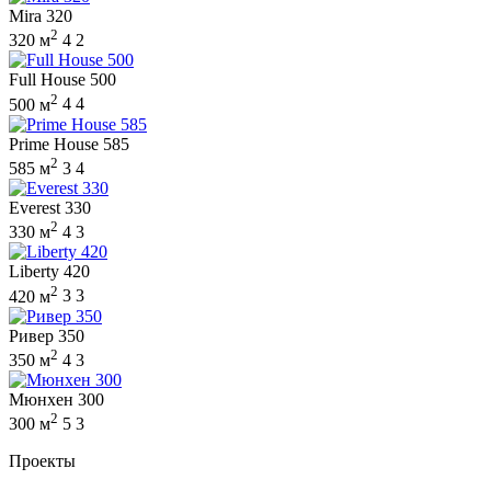
Mira 320
2
320 м
4
2
Full House 500
2
500 м
4
4
Prime House 585
2
585 м
3
4
Everest 330
2
330 м
4
3
Liberty 420
2
420 м
3
3
Ривер 350
2
350 м
4
3
Мюнхен 300
2
300 м
5
3
Проекты