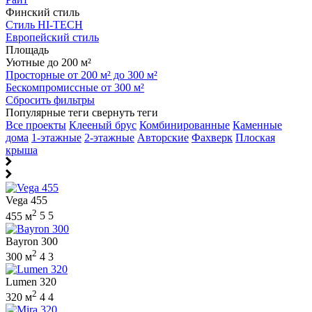
Финский стиль
Стиль HI-TECH
Европейский стиль
Площадь
Уютные до 200 м²
Просторные от 200 м² до 300 м²
Бескомпромиссные от 300 м²
Сбросить фильтры
Популярные теги
свернуть теги
Все проекты
Клееный брус
Комбинированные
Каменные
дома
1-этажные
2-этажные
Авторские
Фахверк
Плоская
крыша
Vega 455
2
455 м
5
5
Bayron 300
2
300 м
4
3
Lumen 320
2
320 м
4
4