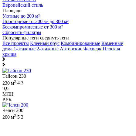
Европейский стиль
Площадь
Уютные до 200 м²
Просторные от 200 м² до 300 м²
Бескомпромиссные от 300 м²
Сбросить фильтры
Популярные теги
свернуть теги
Все проекты
Клееный брус
Комбинированные
Каменные
дома
1-этажные
2-этажные
Авторские
Фахверк
Плоская
крыша
Тайсон 230
2
230 м
4
3
9,9
МЛН
РУБ.
Челси 200
2
200 м
5
3