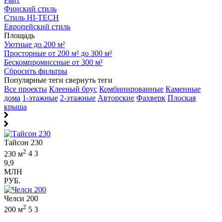
Финский стиль
Стиль HI-TECH
Европейский стиль
Площадь
Уютные до 200 м²
Просторные от 200 м² до 300 м²
Бескомпромиссные от 300 м²
Сбросить фильтры
Популярные теги
свернуть теги
Все проекты
Клееный брус
Комбинированные
Каменные
дома
1-этажные
2-этажные
Авторские
Фахверк
Плоская
крыша
Тайсон 230
2
230 м
4
3
9,9
МЛН
РУБ.
Челси 200
2
200 м
5
3