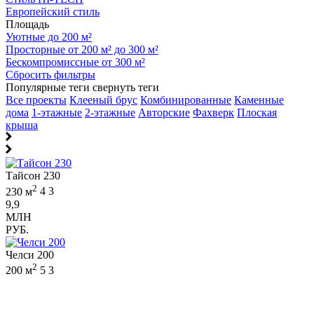
Европейский стиль
Площадь
Уютные до 200 м²
Просторные от 200 м² до 300 м²
Бескомпромиссные от 300 м²
Сбросить фильтры
Популярные теги
свернуть теги
Все проекты
Клееный брус
Комбинированные
Каменные
дома
1-этажные
2-этажные
Авторские
Фахверк
Плоская
крыша
Тайсон 230
2
230 м
4
3
9,9
МЛН
РУБ.
Челси 200
2
200 м
5
3