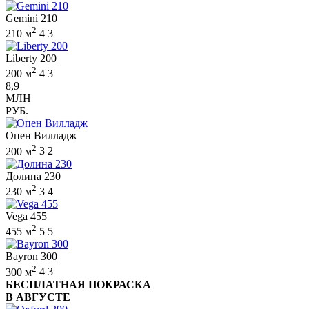
Gemini 210
2
210 м
4
3
Liberty 200
2
200 м
4
3
8,9
МЛН
РУБ.
Опен Вилладж
2
200 м
3
2
Долина 230
2
230 м
3
4
Vega 455
2
455 м
5
5
Bayron 300
2
300 м
4
3
БЕСПЛАТНАЯ ПОКРАСКА
В АВГУСТЕ