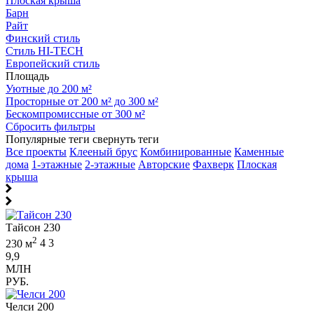
Плоская крыша
Барн
Райт
Финский стиль
Стиль HI-TECH
Европейский стиль
Площадь
Уютные до 200 м²
Просторные от 200 м² до 300 м²
Бескомпромиссные от 300 м²
Сбросить фильтры
Популярные теги
свернуть теги
Все проекты
Клееный брус
Комбинированные
Каменные
дома
1-этажные
2-этажные
Авторские
Фахверк
Плоская
крыша
Тайсон 230
2
230 м
4
3
9,9
МЛН
РУБ.
Челси 200