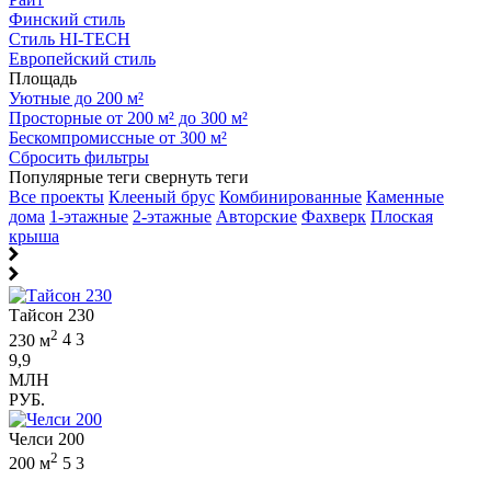
Финский стиль
Стиль HI-TECH
Европейский стиль
Площадь
Уютные до 200 м²
Просторные от 200 м² до 300 м²
Бескомпромиссные от 300 м²
Сбросить фильтры
Популярные теги
свернуть теги
Все проекты
Клееный брус
Комбинированные
Каменные
дома
1-этажные
2-этажные
Авторские
Фахверк
Плоская
крыша
Тайсон 230
2
230 м
4
3
9,9
МЛН
РУБ.
Челси 200
2
200 м
5
3