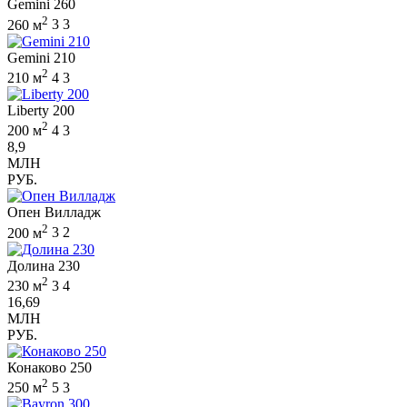
Gemini 260
2
260 м
3
3
Gemini 210
2
210 м
4
3
Liberty 200
2
200 м
4
3
8,9
МЛН
РУБ.
Опен Вилладж
2
200 м
3
2
Долина 230
2
230 м
3
4
16,69
МЛН
РУБ.
Конаково 250
2
250 м
5
3