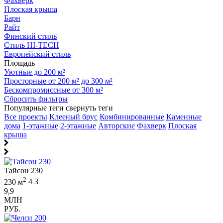
Фахверк
Плоская крыша
Барн
Райт
Финский стиль
Стиль HI-TECH
Европейский стиль
Площадь
Уютные до 200 м²
Просторные от 200 м² до 300 м²
Бескомпромиссные от 300 м²
Сбросить фильтры
Популярные теги
свернуть теги
Все проекты
Клееный брус
Комбинированные
Каменные
дома
1-этажные
2-этажные
Авторские
Фахверк
Плоская
крыша
Тайсон 230
2
230 м
4
3
9,9
МЛН
РУБ.